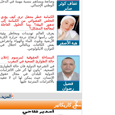
وصانعة ويساهم بنسبة مهمة في الدخل
عفاف كوثر
الوطني الإجمالي.
صابر
الكمامة خطر متنقل ترى كيف يؤدي
التخلص العشوائي من الكمامة إلى
تدهور البيئة؟ وما الحلول العاجلة
لمعالجة المشكل؟
يعرف العالم تهديدات ومخاطر بيئية
على رأسها ارتفاع درجة حرارة الكرة
الأرضية وتلوث الماء والهواء وانقراض
هبة الأصفر
بعض الكائنات وبالتالي اختلال في
التوازن الايكولوجي.
المساءلة الحقوقية لمرسوم إعلان
حالة الطوارئ الصحية في المغرب
في الشرعية الدولية فان حالة الطوارئ
الصحية، “يكون لها أثر على الالتزامات
الدولية للبلدان في مجال حقوق
الإنسان، حيث يمكن لها ان لا تتقيد
بالالتزامات المترتبة عليها
فضيل
رضوان
المزيد...
كاريكاتير