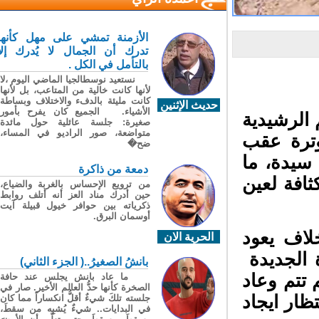
الأزمنة تمشي على مهل كأنها
تدرك أن الجمال لا يُدرك إلا
بالتأمل في الكل .
نستعيد نوسطالجيا الماضي اليوم ،لا
لأنها كانت خالية من المتاعب، بل لأنها
كانت مليئة بالدفء والاختلاف وبساطة
حديث الإثنين
الأشياء. الجميع كان يفرح بأمور
الرشيدية
صغيرة: جلسة عائلية حول مائدة
متواضعة، صور الراديو في المساء،
اء متوترة عقب
ضح�
يدة، ما
دمعة من ذاكرة
فة لعين
من ترويع الإحساس بالغربة والضياع،
حين أدرك مناد العز أنه أتلف روابط
ذكرياته بين حوافر خيول قبيلة آيت
أوسمان البرق.
ف يعود
الحرية الان
الجديدة
بانشُ الصغيرُ..( الجزء الثاني)
تتم وعاد
ما عاد بانش يجلس عند حافة
الصخرة كأنها حدُّ العالم الأخير. صار في
ار ايجاد
جلسته تلكَ شيءٌ أقلُّ انكساراً مما كان
في البدايات.. شيءٌ يُشبِه من سقطَ،