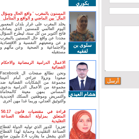
بكوري
المسنون بالمغرب ' واقع الحال وسؤال
المآل' بين الماضي و الواقع و المتأمل
يخلد المغرب على غرار بلدان المعمور
اليوم العالمي للمسنين الذي يصادف
فاتح أكتوبر من كل سنة، ليطرح السؤال
مجددا عن واقع حال المسنين بالمغرب
و عن وضعيتهم النفسية و الاقتصادية
سلوى بن
والاجتماعية و الصحية وعن مآلهم و
لفقيه
مستقبله
الاعمال الدرامية الرمضانية والاحكام
القضائية
ونحن نطالع صفحات ال Facebook
صعودا ونزولا تتراءى أمام أعيننا
مجموعة من الشكايات القضائية ضد
مجموعة من الأعمال الدرامية بدعوى
المساس بمهن معينة كالمحاماة
هشام العيدي
والتمريض وموظفين السكك الحديدية
والتوثيق العدلي، وربما غدا مهن أخرى
قراءة في مقتضيات قانون 50.17
المتعلق بمزاولة أنشطة الصناعة
التقليدية
تعزيزا للدور الذي توليه الدولة لقطاع
الصناعة التقليدية وحماية لهذا القطاع
الذي يشغل ما يقارب 2.4 مليون صانع