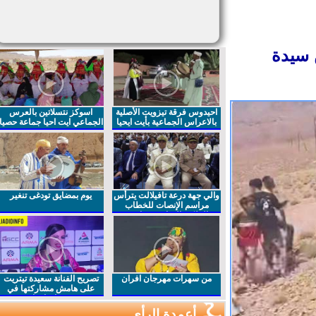
 سيدة
احيدوس فرقة تيزويت الأصلية
اسوكز نتسلاتين بالعرس
بالاعراس الجماعية بأيت ايحيا
الجماعي ايت احيا جماعة حصيا
والي جهة درعة تافيلالت يترأس
يوم بمضايق تودغى تنغير
مراسم الإنصات للخطاب
الملكي السامي بمناسبة
الذكرى27 لعيد العرش المجيد
من سهرات مهرجان افران
تصريح الفنانة سعيدة تيتريت
على هامش مشاركتها في
مهرجان افران
أعمدة الرأي