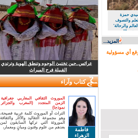
دي حمزة
لم والتصوف
لم والرحالة'
عبد الله
المزيد...
ع أي مسؤولية
عرائس..حين تختبئ الوجوه وتنطق الهوية وترتدي
القبيلة فرح الميراث
كتاب وآراء
الموروث الثقافي المغاربي جغرافية
الزمن المتجدد (المغرب والجزائر
نموذجا)
التراث أو الموروث كلمة عربية فصيحة،
وهو مجموعة التقاليد والآثار والثقافة
الموروثة التي تركها السابقون لمن
بعدهم من علوم وفنون ومبانٍ ومعمار،
فاطمة
الزهراء