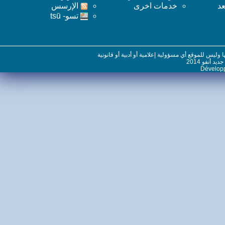
خدمات اخرى
اﻹرسس
تسو- tsū
س للموقع أي مسؤولية إعلامية أو أدبية أو قانونية
نفو 2014
Dévelo