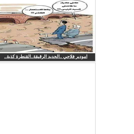
امودير فلاحي ..الحديد الرقيقة..القنطرة كذبة..