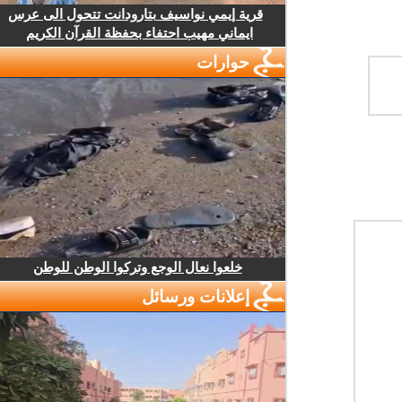
قرية إيمي نواسيف بتارودانت تتحول الى عرس
ايماني مهيب احتفاء بحفظة القرآن الكريم
حوارات
خلعوا نعال الوجع وتركوا الوطن للوطن
إعلانات ورسائل