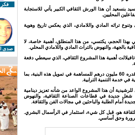
فكر 
يد بنسعيد أن هذا الورش الثقافي الكبير يأتي للاستجابة
اعلين المحليين.
وتنوع تراثه المادي واللامادي، الذي يعكس تاريخ وهوية
بهذا الحجم، يكتسي، من هذا المنطلق، أهمية خاصة، لا
افية بالجهة، والنهوض بالتراث المادي واللامادي المحلي.
صدى ال
افيلالت أهمية هذا المشروع الثقافي، الذي سيعطي دفعة
.
ال
وذكر بأن مجلس الجهة عبأ غلافا ماليا قدره 60 مليون درهم للمساهمة في تمويل هذه البنية، بما
 في خدمة التنمية الترابية.
لرشيدية أن هذا المشروع الواعد من شأنه تعزيز دينامية
 شغل جديدة في قطاعات الصناعة الثقافية، والنهوض
جديدة أمام الطلبة والباحثين في مجالات الفن والثقافة.
الثقافة هو، قبل كل شيء، استثمار في الرأسمال البشري.
 ضرورة وحق أساسي.