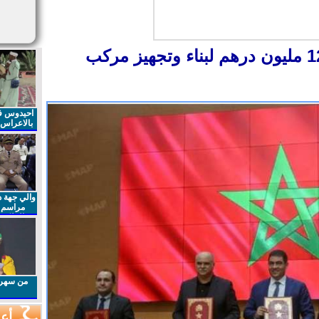
الرشيدية.. اتفاقية بقيمة 120 مليون درهم لبناء وتجهيز مركب
احيدوس فر
بالاعراس ا
والي جهة د
مراسم 
الملكي 
الذكرى27 لعيد العرش المجيد
من سهرا
أعم