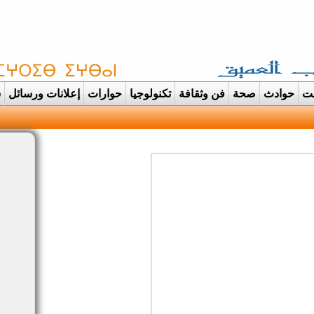
غت
حوادث
صحة
فن وثقافة
تكنولوجيا
حوارات
إعلانات ورسائل
س
دانت تتحول الى عرس ايماني مهيب |