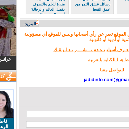
رسائل عشق التمر من
منارة للعلم والتصوف
عمق القيظ
بفضل العالم والرحالة'
أبو سالم عبد الله
العياشي'.
المزيد...
 الموقع تعبر عن رأي أصحابها وليس للموقع أي مسؤولية
مية أو أدبية أو قانونية
تـعـرف أسباب عـدم نـــشــــر تـعـلـيـقـك
عرائس.
 هنـا للكتابة بالعربية
للتواصل معنا
كتا
jadidinfo.com@gmai
فاط
الزهر