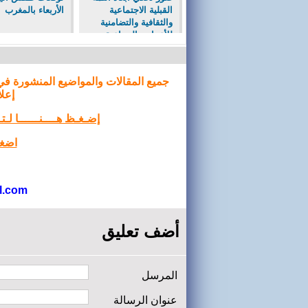
القبلية الاجتماعية
الأربعاء بالمغرب
والثقافية والتضامنية
للأعراس الجماعية ب
ايت احيا جماعة حصيا
جميع المقالات والمواضيع المنشورة في
إعلا
إضـغـظ هــــنــــــا لـ
اضغط
l.com
أضف تعليق
المرسل
عنوان الرسالة