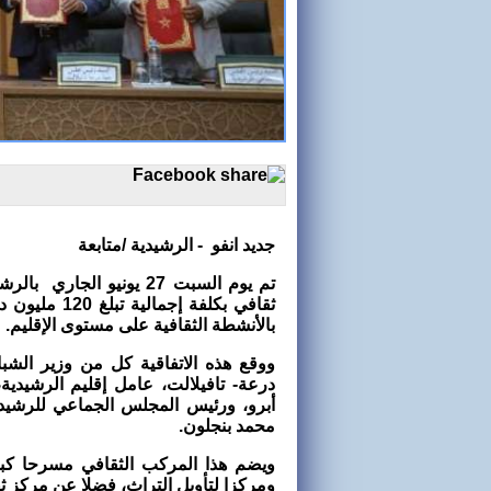
جديد انفو - الرشيدية /متابعة
تم يوم السبت 27 يونيو ا
ثقافي بكلفة 
بالأنشطة الثقافية على مستوى الإقليم.
ووقع هذه الاتفاقية كل من وزير الشب
درعة- تافيلالت، عامل إقليم الرشيدي
أبرو، ورئيس المجلس الجماعي للرشيدية
محمد بنجلون.
ويضم هذا المركب الثقافي مسرحا كبير
ومركزا لتأويل التراث، فضلا عن مركز 