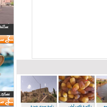
ساكنة 
سي
نصائح 
صو
وم
زاكورة تكتب أولى
زاوية سيدي حمزة