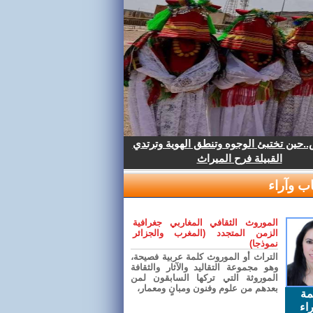
.حين تختبئ الوجوه وتنطق الهوية وترتدي
القبيلة فرح الميراث
ب وآراء
الموروث الثقافي المغاربي جغرافية
الزمن المتجدد (المغرب والجزائر
نموذجا)
التراث أو الموروث كلمة عربية فصيحة،
وهو مجموعة التقاليد والآثار والثقافة
الموروثة التي تركها السابقون لمن
بعدهم من علوم وفنون ومبانٍ ومعمار،
مة
اء