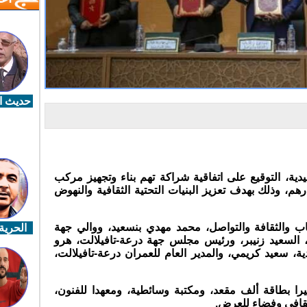
حديث ال
لجاري بالرشيدية، التوقيع على اتفاقية شراكة تهم بناء وتجهيز مركب
إجمالية تبلغ 120 مليون درهم، وذلك بهدف تعزيز البنيات التحتية الثقافية والنهوض
اب والثقافة والتواصل، محمد مهدي بنسعيد، ووالي جهة
الحرية 
ة، السعيد زنيبر، ورئيس مجلس جهة درعة-تافيلالت، هرو
، سعيد كريمي، والمدير العام للعمران درعة-تافيلالت،
ا بطاقة ألف مقعد، ومكتبة وسائطية، ومعهدا للفنون،
ثقافي وفضاء للعرض.