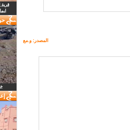
قرية 
ايما
حو
المصدر: و.مع
خل
إع