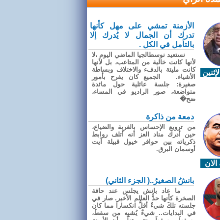
الأزمنة تمشي على مهل كأنها
تدرك أن الجمال لا يُدرك إلا
بالتأمل في الكل .
نستعيد نوسطالجيا الماضي اليوم ،لا
لأنها كانت خالية من المتاعب، بل لأنها
كانت مليئة بالدفء والاختلاف وبساطة
إثنين
الأشياء. الجميع كان يفرح بأمور
صغيرة: جلسة عائلية حول مائدة
متواضعة، صور الراديو في المساء،
ضح�
دمعة من ذاكرة
من ترويع الإحساس بالغربة والضياع،
حين أدرك مناد العز أنه أتلف روابط
ذكرياته بين حوافر خيول قبيلة آيت
أوسمان البرق.
الان
بانشُ الصغيرُ..( الجزء الثاني)
ما عاد بانش يجلس عند حافة
الصخرة كأنها حدُّ العالم الأخير. صار في
جلسته تلكَ شيءٌ أقلُّ انكساراً مما كان
في البدايات.. شيءٌ يُشبِه من سقطَ،