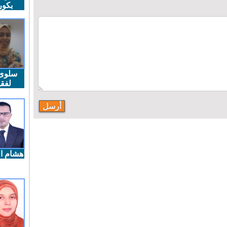
بكو
سلوى
لفقي
هشام ال