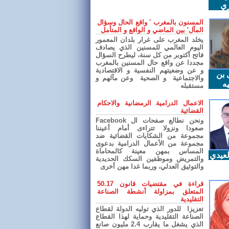
ري
المسنون بالمغرب ' واقع الحال وسؤال
المآل' بين الماضي و الواقع و المتأمل
يخلد المغرب على غرار بلدان المعمور
اليوم العالمي للمسنين الذي يصادف
فاتح أكتوبر من كل سنة، ليطرح السؤال
مجددا عن واقع حال المسنين بالمغرب
و عن وضعيتهم النفسية و الاقتصادية
 بن
والاجتماعية و الصحية وعن مآلهم و
ه
مستقبله
الاعمال الدرامية الرمضانية والاحكام
القضائية
ونحن نطالع صفحات ال Facebook
صعودا ونزولا تتراءى أمام أعيننا
مجموعة من الشكايات القضائية ضد
مجموعة من الأعمال الدرامية بدعوى
المساس بمهن معينة كالمحاماة
عيدي
والتمريض وموظفين السكك الحديدية
والتوثيق العدلي، وربما غدا مهن أخرى
قراءة في مقتضيات قانون 50.17
المتعلق بمزاولة أنشطة الصناعة
التقليدية
تعزيزا للدور الذي توليه الدولة لقطاع
الصناعة التقليدية وحماية لهذا القطاع
الذي يشغل ما يقارب 2.4 مليون صانع