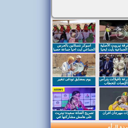
قة تيزويت الأصلية
اسوكز نتسلاتين بالعرس
لجماعية بأيت ايحيا
الجماعي ايت احيا جماعة حصيا
رعة تافيلالت يترأس
يوم بمضايق تودغى تنغير
الإنصات للخطاب
السامي بمناسبة
ت مهرجان افران
تصريح الفنانة سعيدة تيتريت
على هامش مشاركتها في
مهرجان افران
دة الرأي