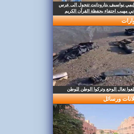
إيمي نواسيف بتارودانت تتحول الى عرس
ني مهيب احتفاء بحفظة القرآن الكريم
ارات
عوا نعال الوجع وتركوا الوطن للوطن
لانات ورسائل