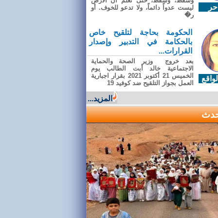
وسقطَ، وسقطَ، حتى تعلّم أن الأرضَ
حر
ليست عدواً دائماً، ولا تدعو للخوف. أو
ر�
الحكومة بحاجة لتلقيح خاص
بالحكامة في التدبير وإصدار
القرارات...
بعد خروج وزير الصحة والحماية
الاجتماعية خالد أبت الطالب يوم
الخميس 21 أكتوبر 2021 بقرار اجبارية
واقع
العمل بجواز التلقيح ضد كوفيد 19
المزيد...
حدث