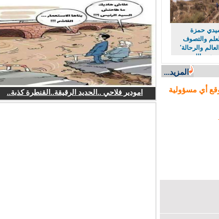
دي حمزة
لم والتصوف
لم والرحالة'
عبد الله
المزيد...
ع أي مسؤولية
امودير فلاحي ..الحديد الرقيقة..القنطرة كذبة..