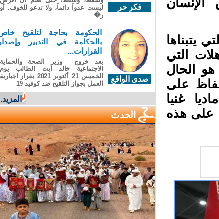
الإنسان
وسقطَ، وسقطَ، حتى تعلّم أن الأرضَ
فكر حر
ليست عدواً دائماً، ولا تدعو للخوف. أو
ر�
الحكومة بحاجة لتلقيح خاص
يتبناها
بالحكامة في التدبير وإصدار
القرارات...
لات التي
بعد خروج وزير الصحة والحماية
هو الحال
الاجتماعية خالد أبت الطالب يوم
الخميس 21 أكتوبر 2021 بقرار اجبارية
صدى الواقع
حفاظ على
العمل بجواز التلقيح ضد كوفيد 19
ديا غنيا
المزيد...
 على هذه
الحدث