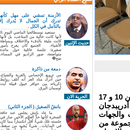
الأزمنة تمشي على مهل كأنها
تدرك أن الجمال لا يُدرك إلا
بالتأمل في الكل .
نستعيد نوسطالجيا الماضي اليوم ،لا
لأنها كانت خالية من المتاعب، بل لأنها
كانت مليئة بالدفء والاختلاف وبساطة
حديث الإثنين
الأشياء. الجميع كان يفرح بأمور
صغيرة: جلسة عائلية حول مائدة
متواضعة، صور الراديو في المساء،
ضح�
دمعة من ذاكرة
من ترويع الإحساس بالغربة والضياع،
حين أدرك مناد العز أنه أتلف روابط
ذكرياته بين حوافر خيول قبيلة آيت
أوسمان البرق.
شارك سعيد كريمي رئيس جماعة الرشيدية ما بين 10 و 17
الحرية الان
B عاصمة أدريبدجان
بانشُ الصغيرُ..( الجزء الثاني)
ت والجهات
ما عاد بانش يجلس عند حافة
الصخرة كأنها حدُّ العالم الأخير. صار في
افع بكوب 29 حول مجموعة من
جلسته تلكَ شيءٌ أقلُّ انكساراً مما كان
في البدايات.. شيءٌ يُشبِه من سقطَ،