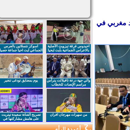
مغربي في
احيدوس فرقة تيزويت الأصلية
اسوكز نتسلاتين بالعرس
بالاعراس الجماعية بأيت ايحيا
الجماعي ايت احيا جماعة حصيا
والي جهة درعة تافيلالت يترأس
يوم بمضايق تودغى تنغير
مراسم الإنصات للخطاب
الملكي السامي بمناسبة
الذكرى27 لعيد العرش المجيد
من سهرات مهرجان افران
تصريح الفنانة سعيدة تيتريت
على هامش مشاركتها في
مهرجان افران
أعمدة الرأي