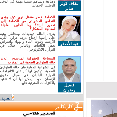
وصانعة ويساهم بنسبة مهمة في الدخل
عفاف كوثر
الوطني الإجمالي.
صابر
الكمامة خطر متنقل ترى كيف يؤدي
التخلص العشوائي من الكمامة إلى
تدهور البيئة؟ وما الحلول العاجلة
لمعالجة المشكل؟
يعرف العالم تهديدات ومخاطر بيئية
على رأسها ارتفاع درجة حرارة الكرة
الأرضية وتلوث الماء والهواء وانقراض
هبة الأصفر
بعض الكائنات وبالتالي اختلال في
التوازن الايكولوجي.
المساءلة الحقوقية لمرسوم إعلان
حالة الطوارئ الصحية في المغرب
في الشرعية الدولية فان حالة الطوارئ
الصحية، “يكون لها أثر على الالتزامات
الدولية للبلدان في مجال حقوق
الإنسان، حيث يمكن لها ان لا تتقيد
بالالتزامات المترتبة عليها
فضيل
رضوان
المزيد...
كاريكاتير