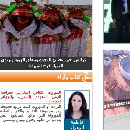
عرائس..حين تختبئ الوجوه وتنطق الهوية وترتدي
القبيلة فرح الميراث
كتاب وآراء
الموروث الثقافي المغاربي جغرافية
الزمن المتجدد (المغرب والجزائر
نموذجا)
التراث أو الموروث كلمة عربية فصيحة،
وهو مجموعة التقاليد والآثار والثقافة
الموروثة التي تركها السابقون لمن
بعدهم من علوم وفنون ومبانٍ ومعمار،
فاطمة
الزهراء