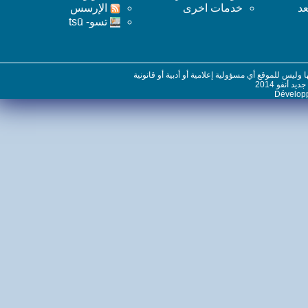
خدمات اخرى
اﻹرسس
تسو- tsū
س للموقع أي مسؤولية إعلامية أو أدبية أو قانونية
نفو 2014
Dévelo