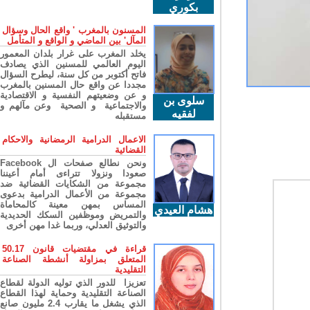
بكوري
المسنون بالمغرب ' واقع الحال وسؤال
المآل' بين الماضي و الواقع و المتأمل
يخلد المغرب على غرار بلدان المعمور
اليوم العالمي للمسنين الذي يصادف
فاتح أكتوبر من كل سنة، ليطرح السؤال
مجددا عن واقع حال المسنين بالمغرب
و عن وضعيتهم النفسية و الاقتصادية
سلوى بن
والاجتماعية و الصحية وعن مآلهم و
لفقيه
مستقبله
الاعمال الدرامية الرمضانية والاحكام
القضائية
ونحن نطالع صفحات ال Facebook
صعودا ونزولا تتراءى أمام أعيننا
مجموعة من الشكايات القضائية ضد
مجموعة من الأعمال الدرامية بدعوى
المساس بمهن معينة كالمحاماة
هشام العيدي
والتمريض وموظفين السكك الحديدية
والتوثيق العدلي، وربما غدا مهن أخرى
قراءة في مقتضيات قانون 50.17
المتعلق بمزاولة أنشطة الصناعة
التقليدية
تعزيزا للدور الذي توليه الدولة لقطاع
الصناعة التقليدية وحماية لهذا القطاع
الذي يشغل ما يقارب 2.4 مليون صانع