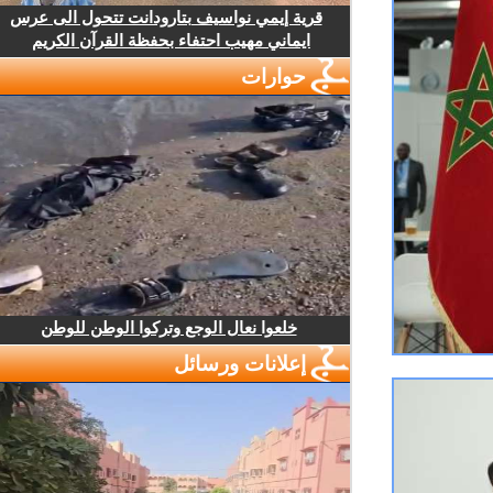
قرية إيمي نواسيف بتارودانت تتحول الى عرس
ايماني مهيب احتفاء بحفظة القرآن الكريم
حوارات
خلعوا نعال الوجع وتركوا الوطن للوطن
إعلانات ورسائل