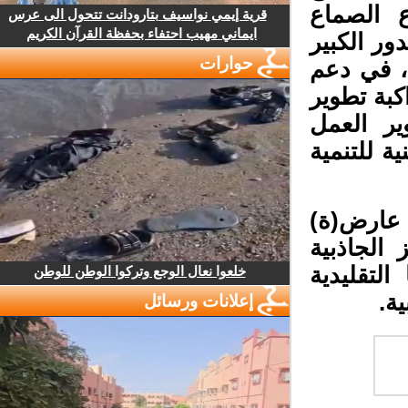
 الصماع
قرية إيمي نواسيف بتارودانت تتحول الى عرس
ايماني مهيب احتفاء بحفظة القرآن الكريم
ور الكبير
حوارات
 في دعم
بة تطوير
ر العمل
 للتنمية
 لعوان بأن المعرض، الذي يضم أزيد 115 عارض(ة)
ز الجاذبية
لتقليدية
خلعوا نعال الوجع وتركوا الوطن للوطن
ة.
إعلانات ورسائل