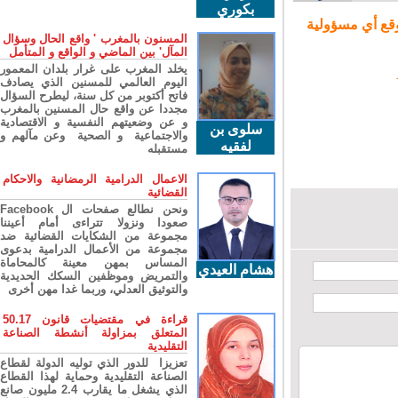
بكوري
ع أي مسؤولية
المسنون بالمغرب ' واقع الحال وسؤال
المآل' بين الماضي و الواقع و المتأمل
يخلد المغرب على غرار بلدان المعمور
اليوم العالمي للمسنين الذي يصادف
فاتح أكتوبر من كل سنة، ليطرح السؤال
مجددا عن واقع حال المسنين بالمغرب
و عن وضعيتهم النفسية و الاقتصادية
سلوى بن
والاجتماعية و الصحية وعن مآلهم و
لفقيه
مستقبله
الاعمال الدرامية الرمضانية والاحكام
القضائية
ونحن نطالع صفحات ال Facebook
صعودا ونزولا تتراءى أمام أعيننا
مجموعة من الشكايات القضائية ضد
مجموعة من الأعمال الدرامية بدعوى
المساس بمهن معينة كالمحاماة
هشام العيدي
والتمريض وموظفين السكك الحديدية
والتوثيق العدلي، وربما غدا مهن أخرى
قراءة في مقتضيات قانون 50.17
المتعلق بمزاولة أنشطة الصناعة
التقليدية
تعزيزا للدور الذي توليه الدولة لقطاع
الصناعة التقليدية وحماية لهذا القطاع
الذي يشغل ما يقارب 2.4 مليون صانع