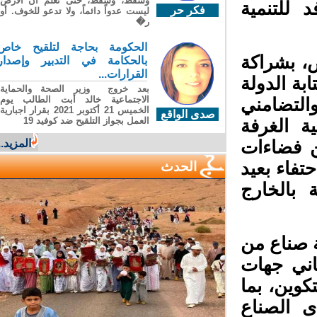
وسقطَ، وسقطَ، حتى تعلّم أن الأرضَ
 للتنمية
فكر حر
ليست عدواً دائماً، ولا تدعو للخوف. أو
ر�
الحكومة بحاجة لتلقيح خاص
، بشراكة
بالحكامة في التدبير وإصدار
القرارات...
ة الدولة
بعد خروج وزير الصحة والحماية
الاجتماعية خالد أبت الطالب يوم
التضامني
الخميس 21 أكتوبر 2021 بقرار اجبارية
صدى الواقع
العمل بجواز التلقيح ضد كوفيد 19
 الغرفة
المزيد...
ن فضاءات
تفاء بعيد
الحدث
بالخارج
صناع من
ني جهات
وين، بما
ى الصناع