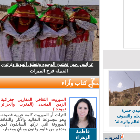
عرائس..حين تختبئ الوجوه وتنطق الهوية وترتدي
القبيلة فرح الميراث
كتاب وآراء
الموروث الثقافي المغاربي جغرافية
الزمن المتجدد (المغرب والجزائر
نموذجا)
دي حمزة
التراث أو الموروث كلمة عربية فصيحة،
لم والتصوف
وهو مجموعة التقاليد والآثار والثقافة
لم والرحالة'
الموروثة التي تركها السابقون لمن
عبد الله
بعدهم من علوم وفنون ومبانٍ ومعمار،
فاطمة
الزهراء
المزيد...