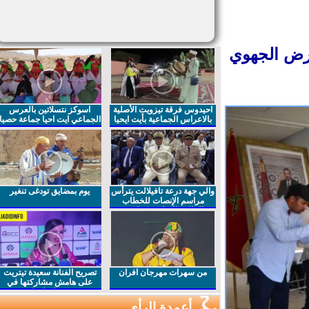
رض الجهوي
احيدوس فرقة تيزويت الأصلية
اسوكز نتسلاتين بالعرس
بالاعراس الجماعية بأيت ايحيا
الجماعي ايت احيا جماعة حصيا
والي جهة درعة تافيلالت يترأس
يوم بمضايق تودغى تنغير
مراسم الإنصات للخطاب
الملكي السامي بمناسبة
الذكرى27 لعيد العرش المجيد
من سهرات مهرجان افران
تصريح الفنانة سعيدة تيتريت
على هامش مشاركتها في
مهرجان افران
أعمدة الرأي