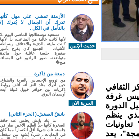
الأزمنة تمشي على مهل كأنها
تدرك أن الجمال لا يُدرك إلا
بالتأمل في الكل .
نستعيد نوسطالجيا الماضي اليوم ،لا
لأنها كانت خالية من المتاعب، بل لأنها
كانت مليئة بالدفء والاختلاف وبساطة
حديث الإثنين
الأشياء. الجميع كان يفرح بأمور
صغيرة: جلسة عائلية حول مائدة
متواضعة، صور الراديو في المساء،
ضح�
دمعة من ذاكرة
من ترويع الإحساس بالغربة والضياع،
حين أدرك مناد العز أنه أتلف روابط
 الثقافي
ذكرياته بين حوافر خيول قبيلة آيت
أوسمان البرق.
ئيس غرفة
الحرية الان
ل الدورة
ذي ينظم
بانشُ الصغيرُ..( الجزء الثاني)
ما عاد بانش يجلس عند حافة
عاونيات
الصخرة كأنها حدُّ العالم الأخير. صار في
جلسته تلكَ شيءٌ أقلُّ انكساراً مما كان
جة"، يعد
في البدايات.. شيءٌ يُشبِه من سقطَ،