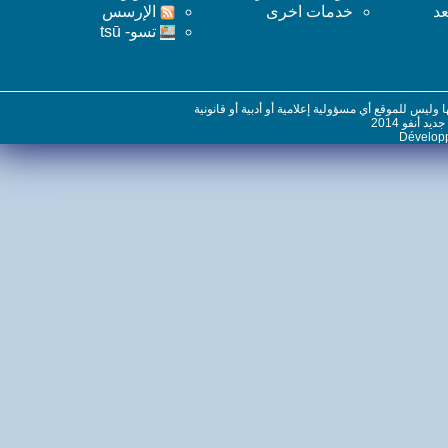
خدمات اخرى
اﻹرسس
تسو- tsū
س للموقع أي مسؤولية إعلامية أو أدبية أو قانونية
نفو 2014
Dévelo