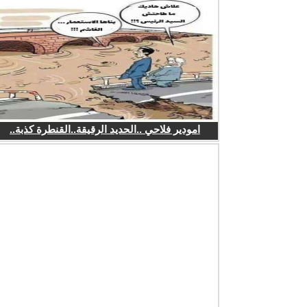
امودير فلاحي ..الحديد الرقيقة..القنطرة كذبة..