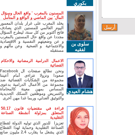
بكوري
المسنون بالمغرب ' واقع الحال وسؤال
المآل' بين الماضي و الواقع و المتأمل
يخلد المغرب على غرار بلدان المعمور
اليوم العالمي للمسنين الذي يصادف
فاتح أكتوبر من كل سنة، ليطرح السؤال
مجددا عن واقع حال المسنين بالمغرب
و عن وضعيتهم النفسية و الاقتصادية
سلوى بن
والاجتماعية و الصحية وعن مآلهم و
لفقيه
مستقبله
الاعمال الدرامية الرمضانية والاحكام
القضائية
ونحن نطالع صفحات ال Facebook
صعودا ونزولا تتراءى أمام أعيننا
مجموعة من الشكايات القضائية ضد
مجموعة من الأعمال الدرامية بدعوى
المساس بمهن معينة كالمحاماة
هشام العيدي
والتمريض وموظفين السكك الحديدية
والتوثيق العدلي، وربما غدا مهن أخرى
قراءة في مقتضيات قانون 50.17
المتعلق بمزاولة أنشطة الصناعة
التقليدية
تعزيزا للدور الذي توليه الدولة لقطاع
الصناعة التقليدية وحماية لهذا القطاع
الذي يشغل ما يقارب 2.4 مليون صانع