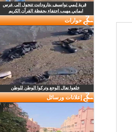
قرية إيمي نواسيف بتارودانت تتحول الى عرس
ايماني مهيب احتفاء بحفظة القرآن الكريم
حوارات
خلعوا نعال الوجع وتركوا الوطن للوطن
إعلانات ورسائل