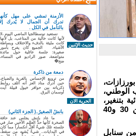
الأزمنة تمشي على مهل كأنها
تدرك أن الجمال لا يُدرك إلا
بالتأمل في الكل .
نستعيد نوسطالجيا الماضي اليوم ،لا
لأنها كانت خالية من المتاعب، بل لأنها
كانت مليئة بالدفء والاختلاف وبساطة
حديث الإثنين
الأشياء. الجميع كان يفرح بأمور
صغيرة: جلسة عائلية حول مائدة
متواضعة، صور الراديو في المساء،
ضح�
دمعة من ذاكرة
من ترويع الإحساس بالغربة والضياع،
ورزازات،
حين أدرك مناد العز أنه أتلف روابط
ذكرياته بين حوافر خيول قبيلة آيت
 الوطني،
أوسمان البرق.
 بتنغير،
الحرية الان
من توقيف أربعة أشخاص، تتراوح أعمارهم بين 30 و40
بانشُ الصغيرُ..( الجزء الثاني)
ما عاد بانش يجلس عند حافة
الصخرة كأنها حدُّ العالم الأخير. صار في
جلسته تلكَ شيءٌ أقلُّ انكساراً مما كان
ن سنابل
في البدايات.. شيءٌ يُشبِه من سقطَ،