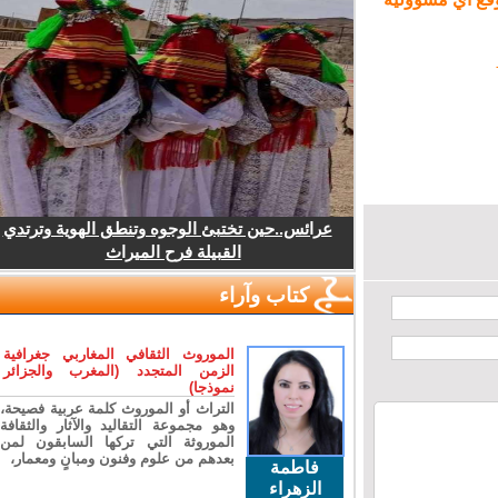
عرائس..حين تختبئ الوجوه وتنطق الهوية وترتدي
القبيلة فرح الميراث
كتاب وآراء
الموروث الثقافي المغاربي جغرافية
الزمن المتجدد (المغرب والجزائر
نموذجا)
التراث أو الموروث كلمة عربية فصيحة،
وهو مجموعة التقاليد والآثار والثقافة
الموروثة التي تركها السابقون لمن
بعدهم من علوم وفنون ومبانٍ ومعمار،
فاطمة
الزهراء