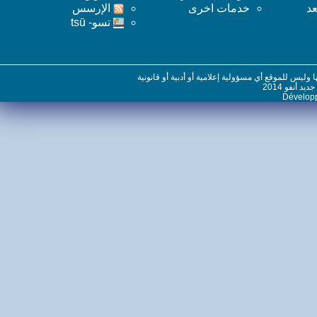
خدمات اخرى
اﻹرسس
تسو- tsū
س للموقع أي مسؤولية إعلامية أو أدبية أو قانونية
نفو 2014
Dévelo