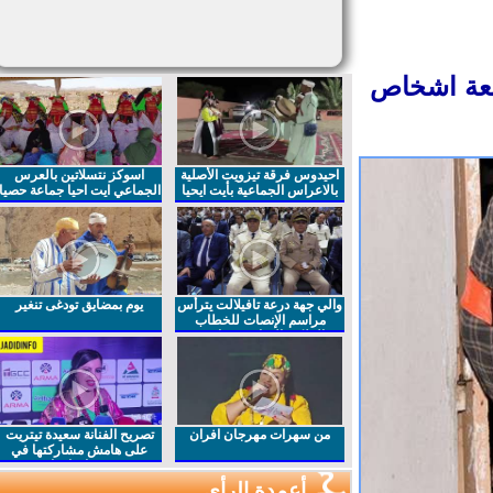
بعة اشخاص
احيدوس فرقة تيزويت الأصلية
اسوكز نتسلاتين بالعرس
بالاعراس الجماعية بأيت ايحيا
الجماعي ايت احيا جماعة حصيا
والي جهة درعة تافيلالت يترأس
يوم بمضايق تودغى تنغير
مراسم الإنصات للخطاب
الملكي السامي بمناسبة
الذكرى27 لعيد العرش المجيد
من سهرات مهرجان افران
تصريح الفنانة سعيدة تيتريت
على هامش مشاركتها في
مهرجان افران
أعمدة الرأي