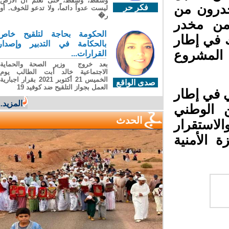
وسقطَ، وسقطَ، حتى تعلّم أن الأرضَ
حدرون من
فكر حر
ليست عدواً دائماً، ولا تدعو للخوف. أو
ر�
من مخدر
الحكومة بحاجة لتلقيح خاص
 في إطار
بالحكامة في التدبير وإصدار
 المشروع
القرارات...
بعد خروج وزير الصحة والحماية
الاجتماعية خالد أبت الطالب يوم
الخميس 21 أكتوبر 2021 بقرار اجبارية
صدى الواقع
العمل بجواز التلقيح ضد كوفيد 19
 في إطار
المزيد...
ن الوطني
الحدث
الاستقرار
 الأمنية