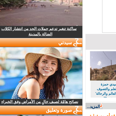
ساكنة تنغير تدعم حملات الحد من انتشار الكلاب
الضالة بالمدينة
سيدتي
دي حمزة
لم والتصوف
لم والرحالة'
عبد الله
نصائح هامّة لصيف خالٍ من الأمراض وفق الخبراء
المزيد...
صورة وتعليق
ع أي مسؤولية