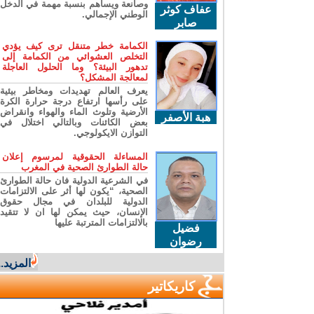
وصانعة ويساهم بنسبة مهمة في الدخل
عفاف كوثر
الوطني الإجمالي.
صابر
الكمامة خطر متنقل ترى كيف يؤدي
التخلص العشوائي من الكمامة إلى
تدهور البيئة؟ وما الحلول العاجلة
لمعالجة المشكل؟
يعرف العالم تهديدات ومخاطر بيئية
على رأسها ارتفاع درجة حرارة الكرة
الأرضية وتلوث الماء والهواء وانقراض
هبة الأصفر
بعض الكائنات وبالتالي اختلال في
التوازن الايكولوجي.
المساءلة الحقوقية لمرسوم إعلان
حالة الطوارئ الصحية في المغرب
في الشرعية الدولية فان حالة الطوارئ
الصحية، “يكون لها أثر على الالتزامات
الدولية للبلدان في مجال حقوق
الإنسان، حيث يمكن لها ان لا تتقيد
بالالتزامات المترتبة عليها
فضيل
رضوان
المزيد...
كاريكاتير