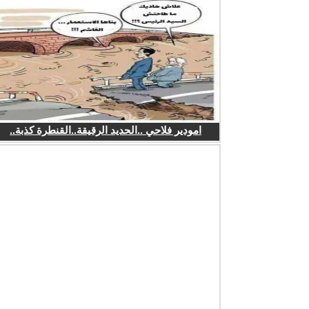
امودير فلاحي ..الحديد الرقيقة..القنطرة كذبة..