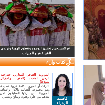
عرائس..حين تختبئ الوجوه وتنطق الهوية وترتدي
القبيلة فرح الميراث
كتاب وآراء
الموروث الثقافي المغاربي جغرافية
الزمن المتجدد (المغرب والجزائر
نموذجا)
التراث أو الموروث كلمة عربية فصيحة،
وهو مجموعة التقاليد والآثار والثقافة
الموروثة التي تركها السابقون لمن
بعدهم من علوم وفنون ومبانٍ ومعمار،
فاطمة
الزهراء