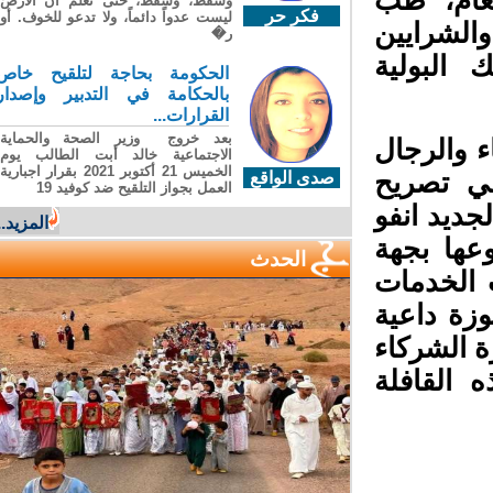
ام، طب
وسقطَ، وسقطَ، حتى تعلّم أن الأرضَ
فكر حر
ليست عدواً دائماً، ولا تدعو للخوف. أو
لشرايين
ر�
البولية
الحكومة بحاجة لتلقيح خاص
بالحكامة في التدبير وإصدار
القرارات...
بعد خروج وزير الصحة والحماية
 والرجال
الاجتماعية خالد أبت الطالب يوم
الخميس 21 أكتوبر 2021 بقرار اجبارية
ي تصريح
صدى الواقع
العمل بجواز التلقيح ضد كوفيد 19
ديد انفو
المزيد...
ها بجهة
الحدث
 الخدمات
ة داعية
 الشركاء
القافلة