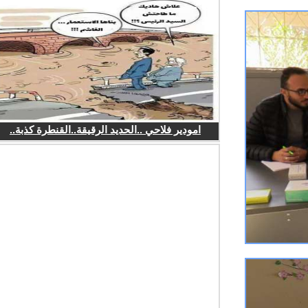
امودير فلاحي ..الحديد الرقيقة..القنطرة كذبة..