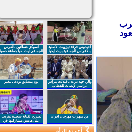
رب
ود
احيدوس فرقة تيزويت الأصلية
اسوكز نتسلاتين بالعرس
بالاعراس الجماعية بأيت ايحيا
الجماعي ايت احيا جماعة حصيا
والي جهة درعة تافيلالت يترأس
يوم بمضايق تودغى تنغير
مراسم الإنصات للخطاب
الملكي السامي بمناسبة
الذكرى27 لعيد العرش المجيد
من سهرات مهرجان افران
تصريح الفنانة سعيدة تيتريت
على هامش مشاركتها في
مهرجان افران
أعمدة الرأي