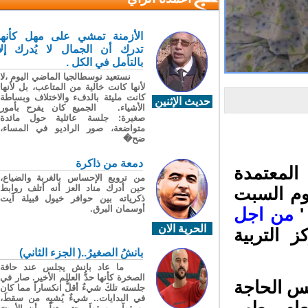
الأزمنة تمشي على مهل كأنها
تدرك أن الجمال لا يُدرك إلا
بالتأمل في الكل .
نستعيد نوسطالجيا الماضي اليوم ،لا
لأنها كانت خالية من المتاعب، بل لأنها
كانت مليئة بالدفء والاختلاف وبساطة
حديث الإثنين
الأشياء. الجميع كان يفرح بأمور
صغيرة: جلسة عائلية حول مائدة
متواضعة، صور الراديو في المساء،
ضح�
دمعة من ذاكرة
لمعتمدة
من ترويع الإحساس بالغربة والضياع،
حين أدرك مناد العز أنه أتلف روابط
وم السبت
ذكرياته بين حوافر خيول قبيلة آيت
أوسمان البرق.
من اجل
الحرية الان
التربية
بانشُ الصغيرُ..( الجزء الثاني)
ما عاد بانش يجلس عند حافة
الصخرة كأنها حدُّ العالم الأخير. صار في
س الحاجة
جلسته تلكَ شيءٌ أقلُّ انكساراً مما كان
في البدايات.. شيءٌ يُشبِه من سقطَ،