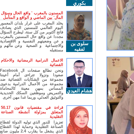
بكوري
المسنون بالمغرب ' واقع الحال وسؤال
المآل' بين الماضي و الواقع و المتأمل
يخلد المغرب على غرار بلدان المعمور
اليوم العالمي للمسنين الذي يصادف
فاتح أكتوبر من كل سنة، ليطرح السؤال
مجددا عن واقع حال المسنين بالمغرب
و عن وضعيتهم النفسية و الاقتصادية
سلوى بن
والاجتماعية و الصحية وعن مآلهم و
لفقيه
مستقبله
الاعمال الدرامية الرمضانية والاحكام
القضائية
ونحن نطالع صفحات ال Facebook
صعودا ونزولا تتراءى أمام أعيننا
مجموعة من الشكايات القضائية ضد
مجموعة من الأعمال الدرامية بدعوى
المساس بمهن معينة كالمحاماة
هشام العيدي
والتمريض وموظفين السكك الحديدية
والتوثيق العدلي، وربما غدا مهن أخرى
قراءة في مقتضيات قانون 50.17
المتعلق بمزاولة أنشطة الصناعة
التقليدية
تعزيزا للدور الذي توليه الدولة لقطاع
الصناعة التقليدية وحماية لهذا القطاع
الذي يشغل ما يقارب 2.4 مليون صانع