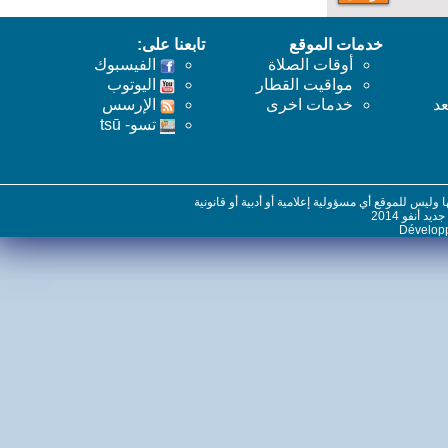
خدمات الموقع
تابعنا على:
أوقات الصلاة
الفيسبوك
مواقيت القطار
اليوتوب
خدمات اخرى
اﻹرسس
تسو- tsū
س للموقع أي مسؤولية إعلامية أو أدبية أو قانونية
نفو 2014
Dévelo