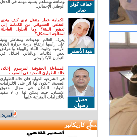
وصانعة ويساهم بنسبة مهمة في الدخل
عفاف كوثر
الوطني الإجمالي.
صابر
الكمامة خطر متنقل ترى كيف يؤدي
التخلص العشوائي من الكمامة إلى
تدهور البيئة؟ وما الحلول العاجلة
لمعالجة المشكل؟
يعرف العالم تهديدات ومخاطر بيئية
على رأسها ارتفاع درجة حرارة الكرة
الأرضية وتلوث الماء والهواء وانقراض
هبة الأصفر
بعض الكائنات وبالتالي اختلال في
التوازن الايكولوجي.
المساءلة الحقوقية لمرسوم إعلان
حالة الطوارئ الصحية في المغرب
في الشرعية الدولية فان حالة الطوارئ
الصحية، “يكون لها أثر على الالتزامات
الدولية للبلدان في مجال حقوق
الإنسان، حيث يمكن لها ان لا تتقيد
بالالتزامات المترتبة عليها
فضيل
رضوان
المزيد...
كاريكاتير