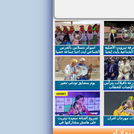
قة تيزويت الأصلية
اسوكز نتسلاتين بالعرس
لجماعية بأيت ايحيا
الجماعي ايت احيا جماعة حصيا
رعة تافيلالت يترأس
يوم بمضايق تودغى تنغير
الإنصات للخطاب
السامي بمناسبة
ت مهرجان افران
تصريح الفنانة سعيدة تيتريت
على هامش مشاركتها في
مهرجان افران
دة الرأي