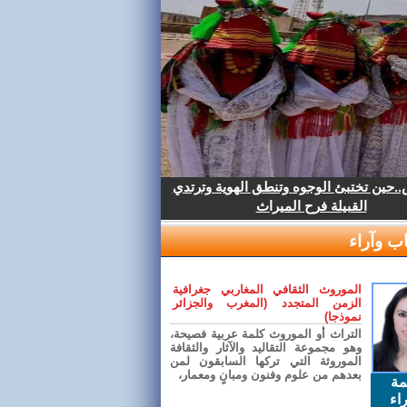
.حين تختبئ الوجوه وتنطق الهوية وترتدي
القبيلة فرح الميراث
ب وآراء
الموروث الثقافي المغاربي جغرافية
الزمن المتجدد (المغرب والجزائر
نموذجا)
التراث أو الموروث كلمة عربية فصيحة،
وهو مجموعة التقاليد والآثار والثقافة
الموروثة التي تركها السابقون لمن
بعدهم من علوم وفنون ومبانٍ ومعمار،
مة
اء