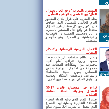
ري
المسنون بالمغرب ' واقع الحال وسؤال
المآل' بين الماضي و الواقع و المتأمل
يخلد المغرب على غرار بلدان المعمور
اليوم العالمي للمسنين الذي يصادف
فاتح أكتوبر من كل سنة، ليطرح السؤال
مجددا عن واقع حال المسنين بالمغرب
و عن وضعيتهم النفسية و الاقتصادية
 بن
والاجتماعية و الصحية وعن مآلهم و
ه
مستقبله
الاعمال الدرامية الرمضانية والاحكام
القضائية
ونحن نطالع صفحات ال Facebook
صعودا ونزولا تتراءى أمام أعيننا
مجموعة من الشكايات القضائية ضد
مجموعة من الأعمال الدرامية بدعوى
المساس بمهن معينة كالمحاماة
عيدي
والتمريض وموظفين السكك الحديدية
والتوثيق العدلي، وربما غدا مهن أخرى
قراءة في مقتضيات قانون 50.17
المتعلق بمزاولة أنشطة الصناعة
التقليدية
تعزيزا للدور الذي توليه الدولة لقطاع
الصناعة التقليدية وحماية لهذا القطاع
الذي يشغل ما يقارب 2.4 مليون صانع