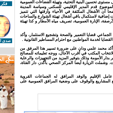
لى مستوى تحسين البنية التحتية، وتهيئة الفضاءات العمومية
فكر 
موضوع قدم المدير الإقليمي للسكنى وسياسة المدينة
أن الأشغال المكثفة في الأحياء وأزقتها التي تتميز
ت إضافية لاستكمال باقي أشغال تهيئة الشوارع والساحات
أرصفة، الإنارة العمومية، تصريف مياه الأمطار و كذا تهيئة
لجماعي قضايا التعمير والصحة وتشجيع الاستثمار، وأكد
قضايا لخدمة المواطنين مع احترام المساطير القانونية .
صدى ال
 أكد محمد علمي ودان على ضرورة تسيير هذا المرفق من
انتخاب المكتب في أقرب الآجال، ووجه تعليماته للمصالح
ثر بدار الأمومة وذلك بتوفير المزيد من التجهيزات والرعاية
ال
ت. وشملت الزيارة أيضا المركز الصحي بأگدز، دار الفتاة،
 الإقليم والوفد المرافق له الجماعات القروية
ع المشاريع والوقوف على وضعية المرافق العمومية على