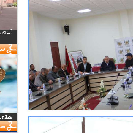
ساكنة 
سي
نصائح 
صو