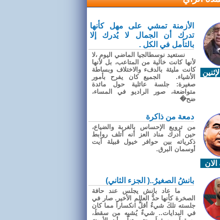
الأزمنة تمشي على مهل كأنها
تدرك أن الجمال لا يُدرك إلا
بالتأمل في الكل .
نستعيد نوسطالجيا الماضي اليوم ،لا
لأنها كانت خالية من المتاعب، بل لأنها
كانت مليئة بالدفء والاختلاف وبساطة
إثنين
الأشياء. الجميع كان يفرح بأمور
صغيرة: جلسة عائلية حول مائدة
متواضعة، صور الراديو في المساء،
ضح�
دمعة من ذاكرة
من ترويع الإحساس بالغربة والضياع،
حين أدرك مناد العز أنه أتلف روابط
ذكرياته بين حوافر خيول قبيلة آيت
أوسمان البرق.
الان
بانشُ الصغيرُ..( الجزء الثاني)
ما عاد بانش يجلس عند حافة
الصخرة كأنها حدُّ العالم الأخير. صار في
جلسته تلكَ شيءٌ أقلُّ انكساراً مما كان
في البدايات.. شيءٌ يُشبِه من سقطَ،