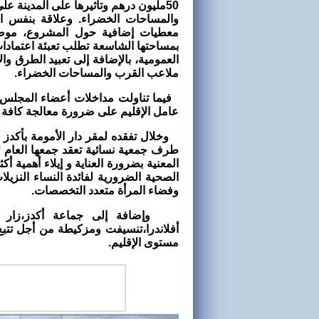
50مليون درهم وتأثيرها على المدينة ع
والمساحات الخضراء. وعلاقة بنفس ال
معطيات إضافية حول المشروع، موضحا 
بمساحتها الشاسعة تطلب تعبئة اعتمادا
العمومية، بالإضافة إلى تعبيد الطرق وال
ملاعب القرب والمساحات الخضراء.
فيما تناولت مداخلات أعضاء المجلس ا
عامل الإقليم على ضرورة معالجة كافة ال
وخلال تفقده لمقر دار الأمومة بأكدز
طرف جمعية نسائية تعقد جمعها العام ل
المعنية بضرورة العناية و إيلاء أهمية أك
الصحية الضرورية لفائدة النساء النزيلا
وفضاء المرأة متعدد التخصصات.
وإضافة إلى جماعة أكدز،زار عامل
أفلاندرا،تنسيفت ومزكيطة من أجل تتب
مستوى الإقليم.