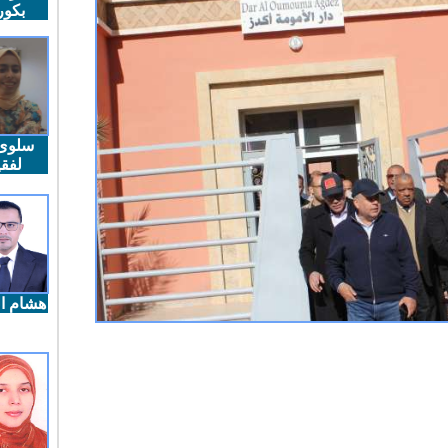
بكو
سلوى
لفقي
هشام ال