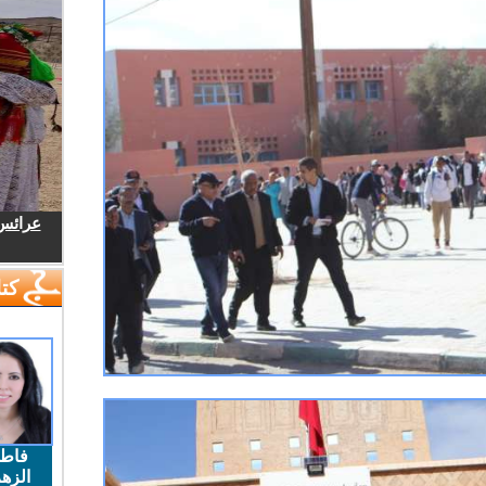
عرائس.
كتا
فاط
الزهر