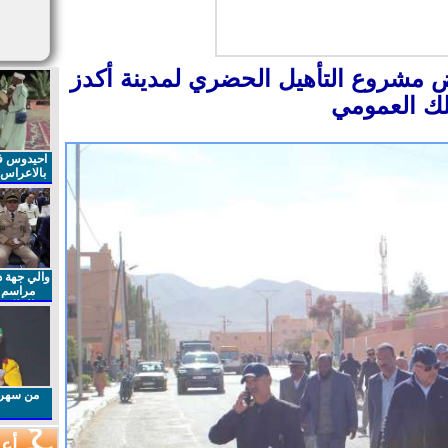
 مشروع التأهيل الحضري لمدينة أكدز
لك العمومي
احيدوس فر
بالاعراس ا
والي جهة د
مراسم 
الملكي 
الذكرى27 لعيد العرش المجيد
من سهرا
أعم