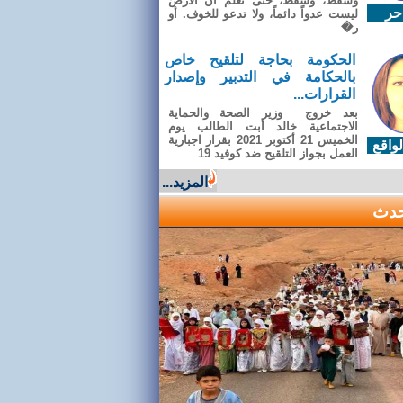
وسقطَ، وسقطَ، حتى تعلّم أن الأرضَ
حر
ليست عدواً دائماً، ولا تدعو للخوف. أو
ر�
الحكومة بحاجة لتلقيح خاص
بالحكامة في التدبير وإصدار
القرارات...
بعد خروج وزير الصحة والحماية
الاجتماعية خالد أبت الطالب يوم
الخميس 21 أكتوبر 2021 بقرار اجبارية
واقع
العمل بجواز التلقيح ضد كوفيد 19
المزيد...
حدث