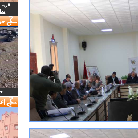
قرية 
ايما
حو
خل
إع