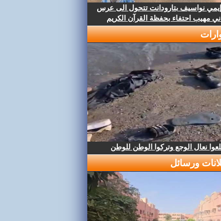
إيمي نواسيف بتارودانت تتحول الى عرس
ني مهيب احتفاء بحفظة القرآن الكريم
ارات
عوا نعال الوجع وتركوا الوطن للوطن
لانات ورسائل