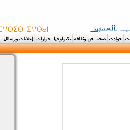
غت
حوادث
صحة
فن وثقافة
تكنولوجيا
حوارات
إعلانات ورسائل
س
دانت تتحول الى عرس ايماني مهيب احتفاء بحفظة الق |