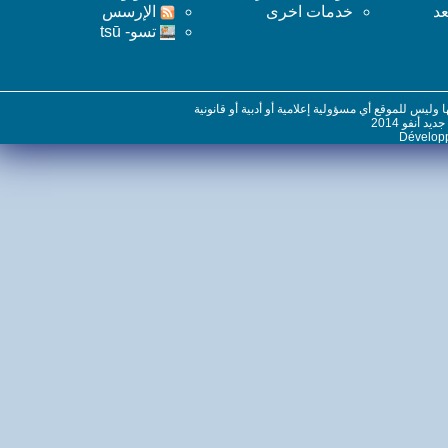
خدمات اخرى
اﻹرسس
تسو- tsū
س للموقع أي مسؤولية إعلامية أو أدبية أو قانونية
نفو 2014
Dévelo