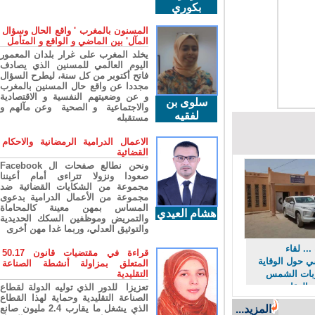
بكوري
المسنون بالمغرب ' واقع الحال وسؤال
المآل' بين الماضي و الواقع و المتأمل
يخلد المغرب على غرار بلدان المعمور
اليوم العالمي للمسنين الذي يصادف
فاتح أكتوبر من كل سنة، ليطرح السؤال
مجددا عن واقع حال المسنين بالمغرب
و عن وضعيتهم النفسية و الاقتصادية
سلوى بن
والاجتماعية و الصحية وعن مآلهم و
لفقيه
مستقبله
الاعمال الدرامية الرمضانية والاحكام
القضائية
ونحن نطالع صفحات ال Facebook
صعودا ونزولا تتراءى أمام أعيننا
مجموعة من الشكايات القضائية ضد
مجموعة من الأعمال الدرامية بدعوى
المساس بمهن معينة كالمحاماة
هشام العيدي
والتمريض وموظفين السكك الحديدية
والتوثيق العدلي، وربما غدا مهن أخرى
. لقاء
قراءة في مقتضيات قانون 50.17
ول الوقاية
المتعلق بمزاولة أنشطة الصناعة
ت الشمس
التقليدية
لعقارب
تعزيزا للدور الذي توليه الدولة لقطاع
الصناعة التقليدية وحماية لهذا القطاع
لأفاعي
المزيد...
الذي يشغل ما يقارب 2.4 مليون صانع