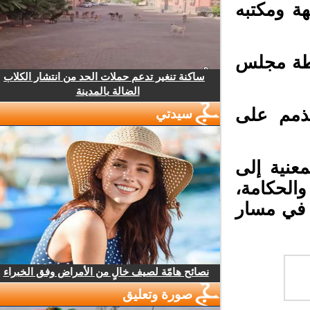
ة ومكتبه
طة مجلس
ساكنة تنغير تدعم حملات الحد من انتشار الكلاب
الضالة بالمدينة
ذمم على
سيدتي
نية إلى
الحكامة،
 في مسار
نصائح هامّة لصيف خالٍ من الأمراض وفق الخبراء
صورة وتعليق