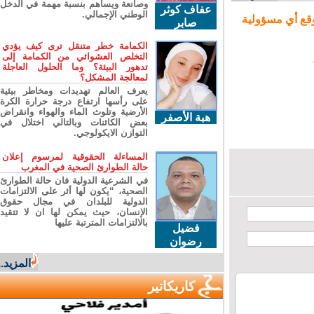
وصانعة ويساهم بنسبة مهمة في الدخل
عفاف كوثر
الوطني الإجمالي.
ع أي مسؤولية
صابر
الكمامة خطر متنقل ترى كيف يؤدي
التخلص العشوائي من الكمامة إلى
تدهور البيئة؟ وما الحلول العاجلة
لمعالجة المشكل؟
يعرف العالم تهديدات ومخاطر بيئية
على رأسها ارتفاع درجة حرارة الكرة
الأرضية وتلوث الماء والهواء وانقراض
هبة الأصفر
بعض الكائنات وبالتالي اختلال في
التوازن الايكولوجي.
المساءلة الحقوقية لمرسوم إعلان
حالة الطوارئ الصحية في المغرب
في الشرعية الدولية فان حالة الطوارئ
الصحية، “يكون لها أثر على الالتزامات
الدولية للبلدان في مجال حقوق
الإنسان، حيث يمكن لها ان لا تتقيد
بالالتزامات المترتبة عليها
فضيل
رضوان
المزيد...
كاريكاتير