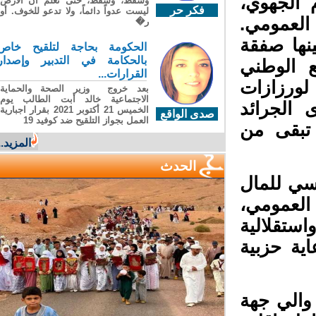
 الجهوي،
وسقطَ، وسقطَ، حتى تعلّم أن الأرضَ
فكر حر
ليست عدواً دائماً، ولا تدعو للخوف. أو
العمومي.
ر�
ها صفقة
الحكومة بحاجة لتلقيح خاص
بالحكامة في التدبير وإصدار
الوطني
القرارات...
لورزازات
بعد خروج وزير الصحة والحماية
الاجتماعية خالد أبت الطالب يوم
 الجرائد
الخميس 21 أكتوبر 2021 بقرار اجبارية
صدى الواقع
العمل بجواز التلقيح ضد كوفيد 19
تبقى من
المزيد...
الحدث
سي للمال
لعمومي،
ستقلالية
ية حزبية
والي جهة