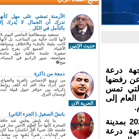
الأزمنة تمشي على مهل كأنها
تدرك أن الجمال لا يُدرك إلا
بالتأمل في الكل .
نستعيد نوسطالجيا الماضي اليوم ،لا
لأنها كانت خالية من المتاعب، بل لأنها
كانت مليئة بالدفء والاختلاف وبساطة
حديث الإثنين
الأشياء. الجميع كان يفرح بأمور
صغيرة: جلسة عائلية حول مائدة
متواضعة، صور الراديو في المساء،
ضح�
هة درعة
دمعة من ذاكرة
 عن رفضها
من ترويع الإحساس بالغربة والضياع،
حين أدرك مناد العز أنه أتلف روابط
لتي تمس
ذكرياته بين حوافر خيول قبيلة آيت
أوسمان البرق.
لعام إلى
الحرية الان
بانشُ الصغيرُ..( الجزء الثاني)
وسجّل البيان، الذي تم تحريره يوم 9 دجنبر 2025 بمدينة
ما عاد بانش يجلس عند حافة
الصخرة كأنها حدُّ العالم الأخير. صار في
هة درعة
جلسته تلكَ شيءٌ أقلُّ انكساراً مما كان
في البدايات.. شيءٌ يُشبِه من سقطَ،