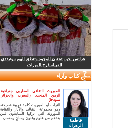
عرائس..حين تختبئ الوجوه وتنطق الهوية وترتدي
القبيلة فرح الميراث
كتاب وآراء
الموروث الثقافي المغاربي جغرافية
الزمن المتجدد (المغرب والجزائر
نموذجا)
التراث أو الموروث كلمة عربية فصيحة،
وهو مجموعة التقاليد والآثار والثقافة
الموروثة التي تركها السابقون لمن
بعدهم من علوم وفنون ومبانٍ ومعمار،
فاطمة
الزهراء