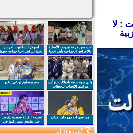
: لا
ية
احيدوس فرقة تيزويت الأصلية
اسوكز نتسلاتين بالعرس
بالاعراس الجماعية بأيت ايحيا
الجماعي ايت احيا جماعة حصيا
والي جهة درعة تافيلالت يترأس
يوم بمضايق تودغى تنغير
مراسم الإنصات للخطاب
الملكي السامي بمناسبة
الذكرى27 لعيد العرش المجيد
من سهرات مهرجان افران
تصريح الفنانة سعيدة تيتريت
على هامش مشاركتها في
مهرجان افران
أعمدة الرأي