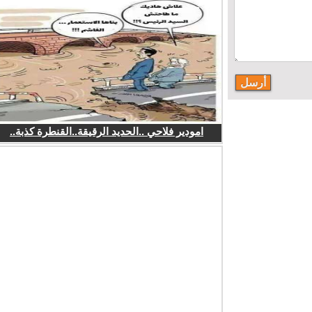
امودير فلاحي ..الحديد الرقيقة..القنطرة كذبة..