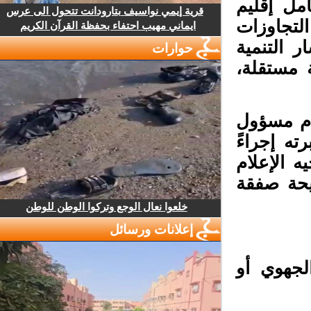
مل إقليم
قرية إيمي نواسيف بتارودانت تتحول الى عرس
تجاوزات
ايماني مهيب احتفاء بحفظة القرآن الكريم
التنمية
حوارات
 مستقلة،
ام مسؤول
ه إجراءً
 الإعلام
حة صفقة
خلعوا نعال الوجع وتركوا الوطن للوطن
إعلانات ورسائل
جهوي أو